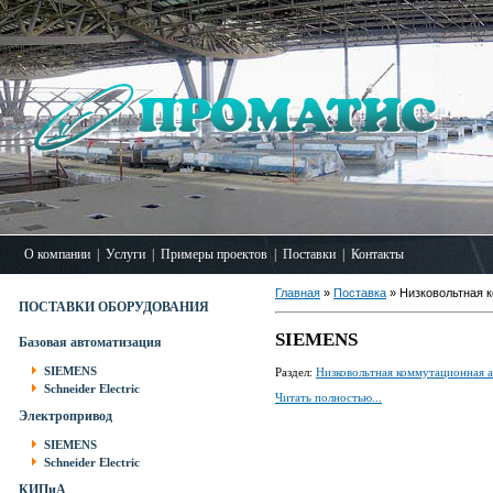
О компании
|
Услуги
|
Примеры проектов
|
Поставки
|
Контакты
Главная
»
Поставка
» Низковольтная 
ПОСТАВКИ ОБОРУДОВАНИЯ
SIEMENS
Базовая автоматизация
SIEMENS
Раздел:
Низковольтная коммутационная а
Schneider Electric
Читать полностью...
Электропривод
SIEMENS
Schneider Electric
КИПиА