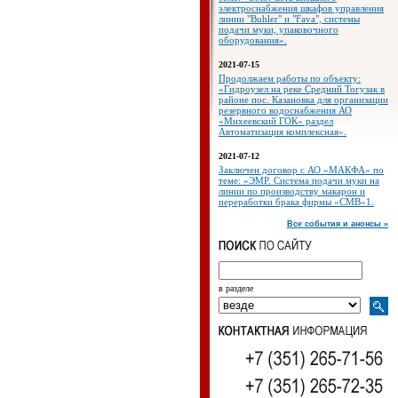
электроснабжения шкафов управления
линии "Buhler" и "Fava", системы
подачи муки, упаковочного
оборудования».
2021-07-15
Продолжаем работы по объекту:
«Гидроузел на реке Средний Тогузак в
районе пос. Казановка для организации
резервного водоснабжения АО
«Михеевский ГОК» раздел
Автоматизация комплексная».
2021-07-12
Заключен договор с АО «МАКФА» по
теме: «ЭМР. Система подачи муки на
линии по производству макарон и
переработки брака фирмы «СМВ»1.
Все события и анонсы »
в разделе