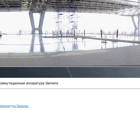
коммутационная аппаратура Siemens
ппаратура Siemens