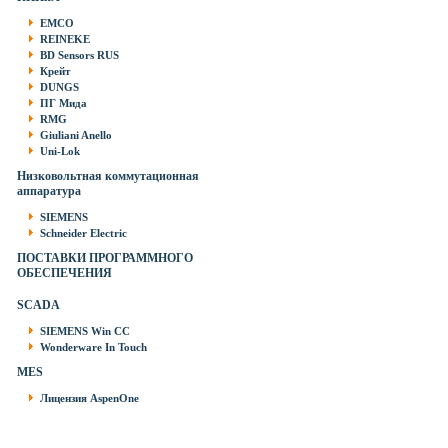
EMCO
REINEKE
BD Sensors RUS
Крейт
DUNGS
ПГ Мида
RMG
Giuliani Anello
Uni-Lok
Низковольтная коммутационная
аппаратура
SIEMENS
Schneider Electric
ПОСТАВКИ ПРОГРАММНОГО
ОБЕСПЕЧЕНИЯ
SCADA
SIEMENS Win CC
Wonderware In Touch
MES
Лицензия AspenOne