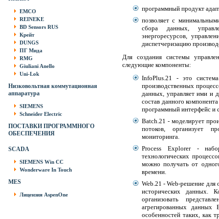
программный продукт адапт
EMCO
REINEKE
позволяет с минимальным
BD Sensors RUS
сбора данных, управле
Крейт
энергоресурсов, управлен
DUNGS
диспетчеризацию производс
ПГ Мида
Для создания системы управле
RMG
следующие компоненты:
Giuliani Anello
Uni-Lok
InfoPlus.21 - это систе
производственных процессо
Низковольтная коммутационная
аппаратура
данных, управляет ими и д
состав данного компонента
SIEMENS
программный интерфейс и 
Schneider Electric
Batch.21 - моделирует пр
ПОСТАВКИ ПРОГРАММНОГО
потоков, организует п
ОБЕСПЕЧЕНИЯ
мониторинга.
Process Explorer - наб
SCADA
технологических процессо
SIEMENS Win CC
можно получать от одного
Wonderware In Touch
времени.
MES
Web.21 - Web-решение для 
исторических данных. К
Лицензия AspenOne
организовать представл
агрегированных данных B
особенностей таких, как т