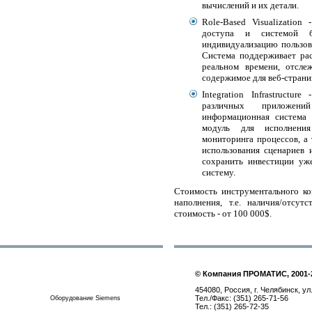
вычислений и их детали.
Role-Based Visualization
доступа и системой б
индивидуализацию пользов
Система поддерживает рас
реальном времени, отсле
содержимое для веб-страни
Integration Infrastruct
различных приложени
информационная система
модуль для исполнения
мониторинга процессов, а 
использования сценариев 
сохранить инвестиции у
систему.
Стоимость инструментального ко
наполнения, т.е. наличия/отсут
стоимость - от 100 000$.
© Компания ПРОМАТИС, 2001-
454080, Россия, г. Челябинск, ул
Тел./Факс: (351) 265-71-56
Оборудование Siemens
Тел.: (351) 265-72-35