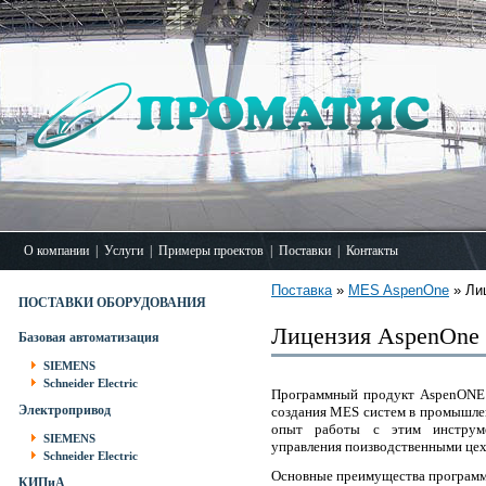
О компании
|
Услуги
|
Примеры проектов
|
Поставки
|
Контакты
Поставка
»
MES AspenOne
» Ли
ПОСТАВКИ ОБОРУДОВАНИЯ
Лицензия AspenOne
Базовая автоматизация
SIEMENS
Schneider Electric
Программный продукт AspenONE M
Электропривод
создания MES систем в промышл
опыт работы с этим инструме
SIEMENS
управления поизводственными цех
Schneider Electric
Основные преимущества программ
КИПиА