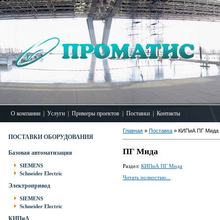
О компании
|
Услуги
|
Примеры проектов
|
Поставки
|
Контакты
Главная
»
Поставка
» КИПиА ПГ Мида
ПОСТАВКИ ОБОРУДОВАНИЯ
ПГ Мида
Базовая автоматизация
SIEMENS
Раздел:
КИПиА ПГ Мида
Schneider Electric
Читать полностью...
Электропривод
SIEMENS
Schneider Electric
КИПиА