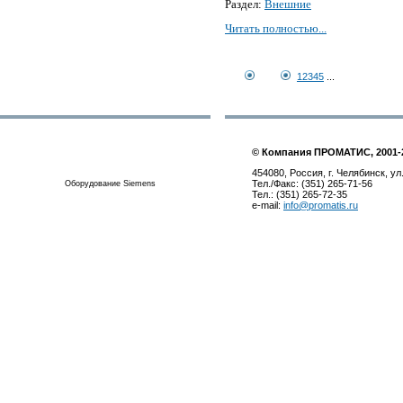
Раздел:
Внешние
Читать полностью...
1
2
3
4
5
...
© Компания ПРОМАТИС, 2001-
454080, Россия, г. Челябинск, ул
Тел./Факс: (351) 265-71-56
Оборудование Siemens
Тел.: (351) 265-72-35
e-mail:
info@promatis.ru