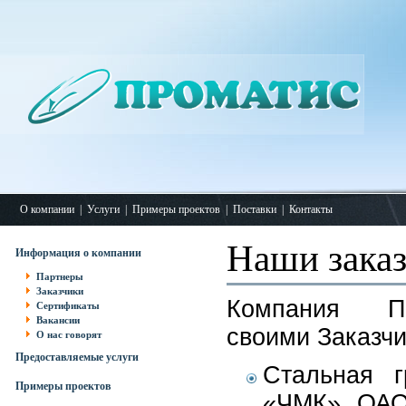
О компании
|
Услуги
|
Примеры проектов
|
Поставки
|
Контакты
Наши зака
Информация о компании
Партнеры
Заказчики
Компания П
Сертификаты
Вакансии
своими Заказч
О нас говорят
Предоставляемые услуги
Стальная 
Примеры проектов
«ЧМК», ОАО