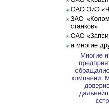
ОАО ЭиЭ «Ч
ЗАО «Колом
станков»
ОАО «Запси
и многие дру
Многие и
предприя
обращалис
компании. 
доверие
дальнейш
сотр