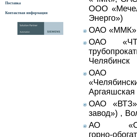
Поставка
ООО «Мечел
Контактная информация
Энерго»)
ОАО «ММК»,
ОАО «ЧТП
трубопро
Челябинск
ОАО «
«Челябинс
Аргаяшская
ОАО «ВТЗ»
завод») , В
АО «Соко
горно-обога