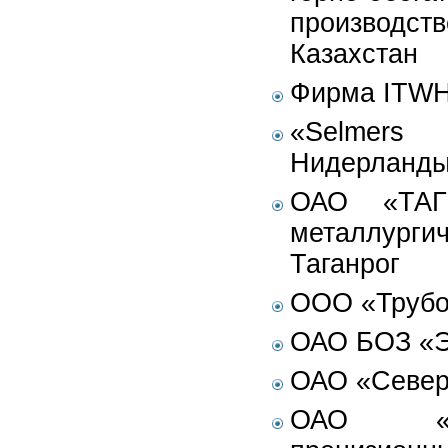
производст
Казахстан
Фирма ITWH
«Selmers 
Нидерланд
ОАО «ТАГМ
металлур
Таганрог
ООО «Трубо
ОАО БОЗ «Э
ОАО «Север
ОАО «Ур