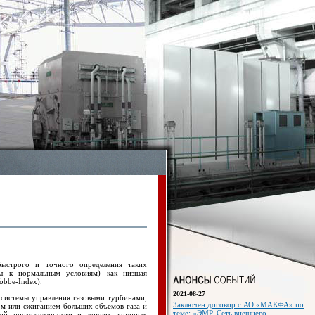
быстрого и точного определения таких
ны к нормальным условиям) как низшая
obbe-Index).
2021-08-27
в системы управления газовыми турбинами,
Заключен договор с АО «МАКФА» по
вом или сжиганием больших объемов газа и
теме: «ЭМР. Сеть внешнего
зовой промышленности и других крупных