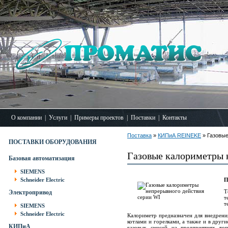
О компании
|
Услуги
|
Примеры проектов
|
Поставки
|
Контакты
Поставка
»
КИПиА REINEKE
» Газовые
ПОСТАВКИ ОБОРУДОВАНИЯ
Газовые калориметры 
Базовая автоматизация
SIEMENS
Schneider Electric
Т
Электропривод
т
т
SIEMENS
Schneider Electric
Калориметр предназначен для внедрения
котлами и горелками, а также и в друг
КИПиА
газовых смесей на предприятиях топ