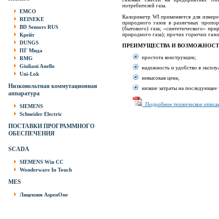
потребителей газа.
EMCO
Калориметр WI применяется для измерен
REINEKE
природного газов в различных пропорц
BD Sensors RUS
(бытового) газа; «синтетического» пр
природного газа); прочих горючих газов
Крейт
DUNGS
ПРЕИМУЩЕСТВА И ВОЗМОЖНОС
ПГ Мида
простота конструкции;
RMG
Giuliani Anello
надежность и удобство в экспл
Uni-Lok
невысокая цена;
Низковольтная коммутационная
низкие затраты на последующее
аппаратура
Подробное техническое описан
SIEMENS
Schneider Electric
ПОСТАВКИ ПРОГРАММНОГО
ОБЕСПЕЧЕНИЯ
SCADA
SIEMENS Win CC
Wonderware In Touch
MES
Лицензия AspenOne