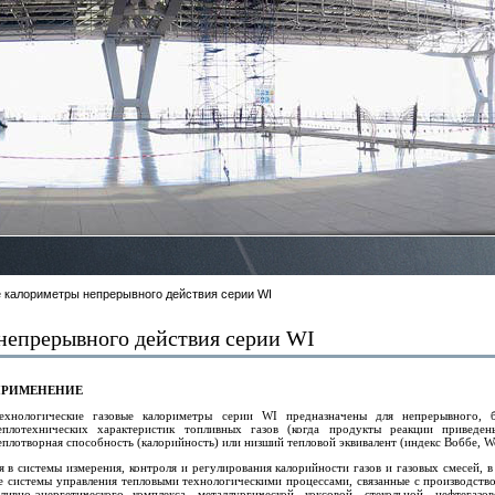
 калориметры непрерывного действия серии WI
непрерывного действия серии WI
ПРИМЕНЕНИЕ
ехнологические газовые калориметры серии WI предназначены для непрерывного, 
еплотехнических характеристик топливных газов (когда продукты реакции приведе
еплотворная способность (калорийность) или низший тепловой эквивалент (индекс Воббе, W
 в системы измерения, контроля и регулирования калорийности газов и газовых смесей, 
ие системы управления тепловыми технологическими процессами, связанные с производст
ливно-энергетического комплекса, металлургической, коксовой, стекольной, нефтега