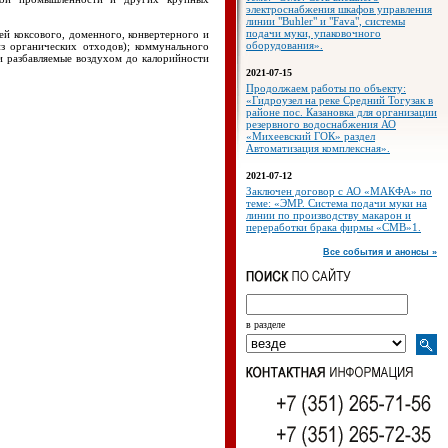
электроснабжения шкафов управления
линии "Buhler" и "Fava", системы
подачи муки, упаковочного
ей коксового, доменного, конвертерного и
оборудования».
из органических отходов); коммунального
и разбавляемые воздухом до калорийности
2021-07-15
Продолжаем работы по объекту:
«Гидроузел на реке Средний Тогузак в
районе пос. Казановка для организации
резервного водоснабжения АО
«Михеевский ГОК» раздел
Автоматизация комплексная».
2021-07-12
Заключен договор с АО «МАКФА» по
теме: «ЭМР. Система подачи муки на
линии по производству макарон и
переработки брака фирмы «СМВ»1.
Все события и анонсы »
в разделе