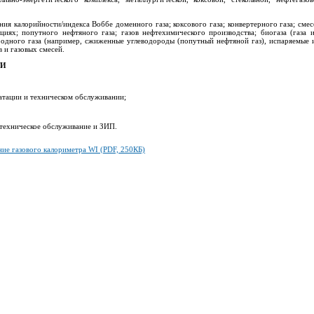
ия калорийности/индекса Воббе доменного газа; коксового газа; конвертерного газа; смес
иях; попутного нефтяного газа; газов нефтехимического производства; биогаза (газа 
иродного газа (например, сжиженные углеводороды (попутный нефтяной газ), испаряемые 
 и газовых смесей.
ТИ
уатации и техническом обслуживании;
 техническое обслуживание и ЗИП.
ие газового калориметра WI (PDF, 250КБ)