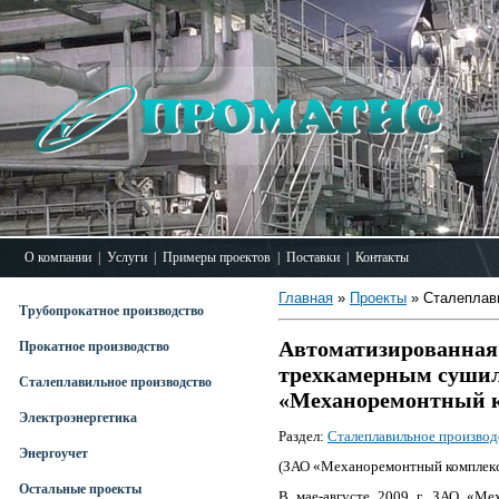
О компании
|
Услуги
|
Примеры проектов
|
Поставки
|
Контакты
Главная
»
Проекты
» Сталеплав
Трубопрокатное производство
Автоматизированная
Прокатное производство
трехкамерным сушил
Сталеплавильное производство
«Механоремонтный 
Электроэнергетика
Раздел:
Сталеплавильное производ
Энергоучет
(ЗАО «Механоремонтный комплекс»
Остальные проекты
В мае-августе 2009 г. ЗАО «Ме