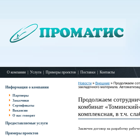
О компании
|
Услуги
|
Примеры проектов
|
Поставки
|
Контакты
Новости
»
Внешние
» Продолжаем сот
Информация о компании
закладочного материала. Автоматизац
Партнеры
Продолжаем сотруднич
Заказчики
комбинат «Томинский»
Сертификаты
Вакансии
комплексная, в т.ч. сл
О нас говорят
Предоставляемые услуги
Заключен договор на разработку рабоче
Примеры проектов