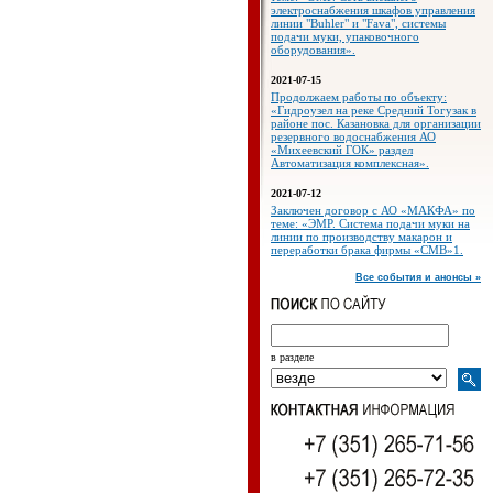
электроснабжения шкафов управления
линии "Buhler" и "Fava", системы
подачи муки, упаковочного
оборудования».
2021-07-15
Продолжаем работы по объекту:
«Гидроузел на реке Средний Тогузак в
районе пос. Казановка для организации
резервного водоснабжения АО
«Михеевский ГОК» раздел
Автоматизация комплексная».
2021-07-12
Заключен договор с АО «МАКФА» по
теме: «ЭМР. Система подачи муки на
линии по производству макарон и
переработки брака фирмы «СМВ»1.
Все события и анонсы »
в разделе