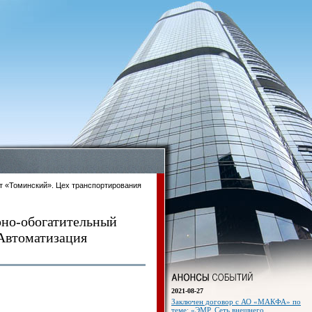
т «Томинский». Цех транспортирования
рно-обогатительный
 Автоматизация
2021-08-27
Заключен договор с АО «МАКФА» по
теме: «ЭМР. Сеть внешнего