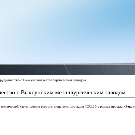
рудничество с Выксунским металлургическим заводом.
ество с Выксунским металлургическим заводом.
отехнической части проекта второго этапа реконструкции ТЭСЦ-5 в рамках проекта
«Рекон