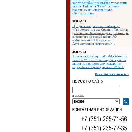
электроснабжения шкафов управления
линии "Buhler" и "Fava", системы
подачи муки, упаковочного
оборудования».
2021-07-15
Продолжаем работы по объекту:
«Гидроузел на реке Средний Тогузак в
районе пос. Казановка для организации
резервного водоснабжения АО
«Михеевский ГОК» раздел
Автоматизация комплексная».
2021-07-12
Заключен договор с АО «МАКФА» по
теме: «ЭМР. Система подачи муки на
линии по производству макарон и
переработки брака фирмы «СМВ»1.
Все события и анонсы »
в разделе