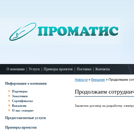
О компании
|
Услуги
|
Примеры проектов
|
Поставки
|
Контакты
Новости
»
Внешние
» Продолжаем сот
Информация о компании
Продолжаем сотруднич
Партнеры
Заказчики
Сертификаты
Вакансии
Заключен договор на разработку электр
О нас говорят
Предоставляемые услуги
Примеры проектов