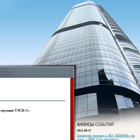
струкция ТЭСЦ-5».
2021-08-27
Заключен договор с АО «МАКФА» по
теме: «ЭМР. Сеть внешнего