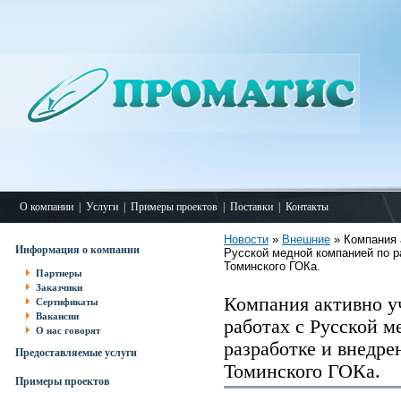
О компании
|
Услуги
|
Примеры проектов
|
Поставки
|
Контакты
Новости
»
Внешние
» Компания 
Информация о компании
Русской медной компанией по р
Томинского ГОКа.
Партнеры
Заказчики
Компания активно у
Сертификаты
Вакансии
работах с Русской 
О нас говорят
разработке и внедр
Предоставляемые услуги
Томинского ГОКа.
Примеры проектов