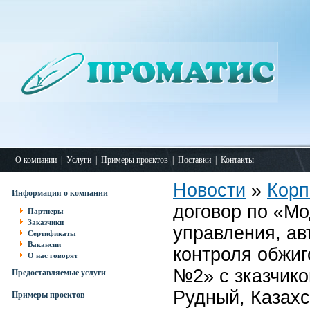
О компании
|
Услуги
|
Примеры проектов
|
Поставки
|
Контакты
Новости
»
Корп
Информация о компании
договор по «М
Партнеры
Заказчики
управления, ав
Сертификаты
Вакансии
контроля обжи
О нас говорят
№2» с зказчик
Предоставляемые услуги
Рудный, Казахс
Примеры проектов