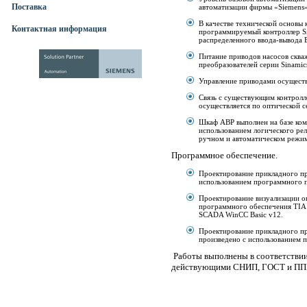
Поставка
автоматизации фирмы «Siemens»
В качестве технической основы
Контактная информация
программируемый контроллер Si
распределенного ввода-вывода 
Питание приводов насосов сква
преобразователей серии Sinami
Управление приводами осуществл
Связь с существующим контролл
осуществляется по оптической се
Шкаф АВР выполнен на базе ком
использованием логического рел
ручном и автоматическом режи
Программное обеспечение.
Проектирование прикладного пр
использованием программного па
Проектирование визуализации о
программного обеспечения TIA 
SCADA WinCC Basic v12.
Проектирование прикладного пр
произведено с использованием п
Работы выполнены в соответствии
действующими СНИП, ГОСТ и ПП