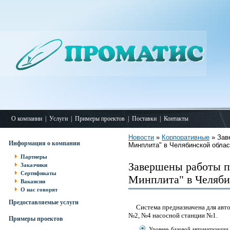
О компании
|
Услуги
|
Примеры проектов
|
Поставки
|
Контакты
Новости
»
Корпоративные
» Зав
Информация о компании
Минплита" в Челябинской облас
Партнеры
Завершены работы п
Заказчики
Сертификаты
Минплита" в Челяби
Вакансии
О нас говорят
Предоставляемые услуги
Система предназначена для авто
№2, №4 насосной станции №1.
Примеры проектов
Уровень базовой автоматизации